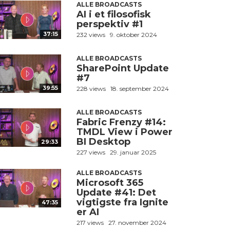
ALLE BROADCASTS
AI i et filosofisk
perspektiv #1
37:15
232 views
9. oktober 2024
ALLE BROADCASTS
SharePoint Update
#7
39:55
228 views
18. september 2024
ALLE BROADCASTS
Fabric Frenzy #14:
TMDL View i Power
BI Desktop
29:33
227 views
29. januar 2025
ALLE BROADCASTS
Microsoft 365
Update #41: Det
vigtigste fra Ignite
47:35
er AI
217 views
27. november 2024