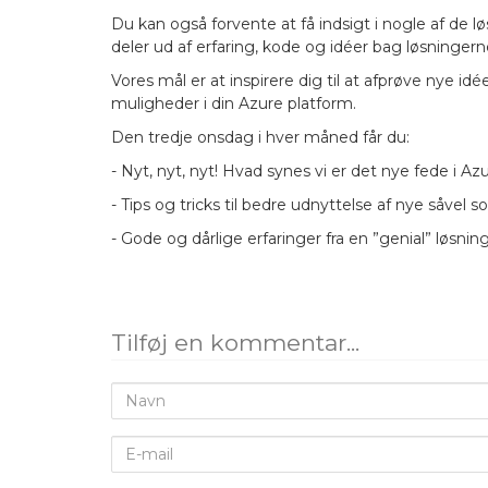
Du kan også forvente at få indsigt i nogle af de løs
deler ud af erfaring, kode og idéer bag løsningern
Vores mål er at inspirere dig til at afprøve nye i
muligheder i din Azure platform.
Den tredje onsdag i hver måned får du:
- Nyt, nyt, nyt! Hvad synes vi er det nye fede i Az
- Tips og tricks til bedre udnyttelse af nye såvel
- Gode og dårlige erfaringer fra en ”genial” løsni
Tilføj en kommentar...
Navn
E-
mail