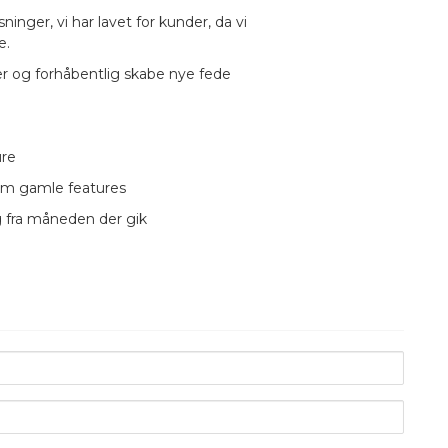
ninger, vi har lavet for kunder, da vi
e.
déer og forhåbentlig skabe nye fede
ure
 som gamle features
ng fra måneden der gik