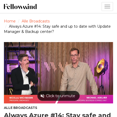
Togg
navig
Home
Alle Broadcasts
Always Azure #14: Stay safe and up to date with Update
Manager & Backup center?
ALLE BROADCASTS
Always Azure #14: Stay safe and