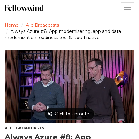
Togg
navig
Home
Alle Broadcasts
Always Azure #8: App modernisering, app and data
modernization readiness tool & cloud native
ALLE BROADCASTS
Always Azure #8: App