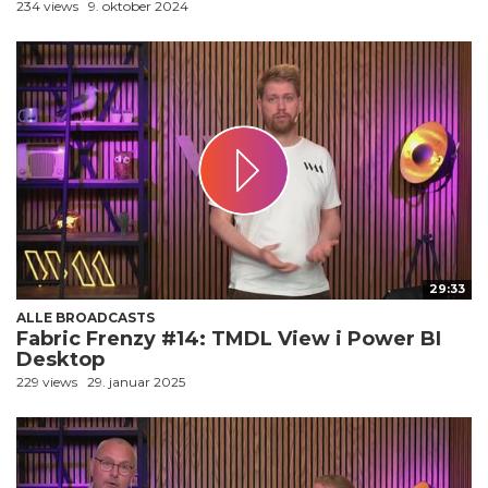
234 views
9. oktober 2024
29:33
ALLE BROADCASTS
Fabric Frenzy #14: TMDL View i Power BI
Desktop
229 views
29. januar 2025