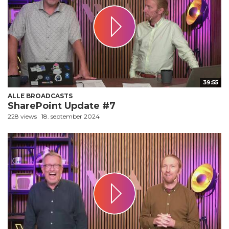
39:55
ALLE BROADCASTS
SharePoint Update #7
228 views
18. september 2024