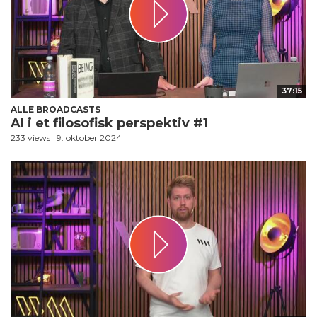
37:15
ALLE BROADCASTS
AI i et filosofisk perspektiv #1
233 views
9. oktober 2024