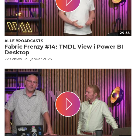
29:33
ALLE BROADCASTS
Fabric Frenzy #14: TMDL View i Power BI
Desktop
229 views
29. januar 2025