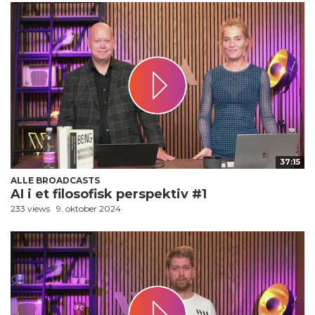
37:15
ALLE BROADCASTS
AI i et filosofisk perspektiv #1
233 views
9. oktober 2024