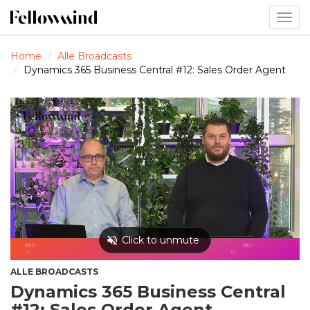
Togg
navig
Home
Alle Broadcasts
Dynamics 365 Business Central #12: Sales Order Agent
ALLE BROADCASTS
Dynamics 365 Business Central
#12: Sales Order Agent