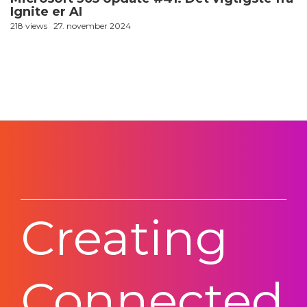
Ignite er AI
218 views
27. november 2024
Creating
Connected