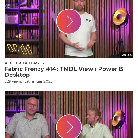
29:33
ALLE BROADCASTS
Fabric Frenzy #14: TMDL View i Power BI
Desktop
229 views
29. januar 2025