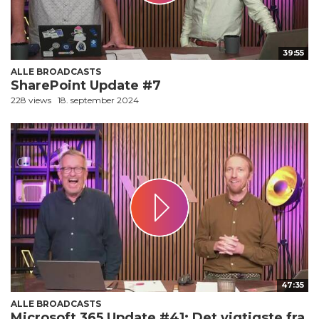
39:55
ALLE BROADCASTS
SharePoint Update #7
228 views
18. september 2024
47:35
ALLE BROADCASTS
Microsoft 365 Update #41: Det vigtigste fra