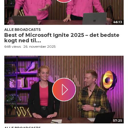
46:13
ALLE BROADCASTS
Best of Microsoft Ignite 2025 – det bedste
kogt ned til...
648 views
26. november 2025
57:25