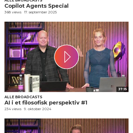
ALLE BROADCASTS
Copilot Agents Special
368 views
17. september 2025
37:15
ALLE BROADCASTS
AI i et filosofisk perspektiv #1
234 views
9. oktober 2024