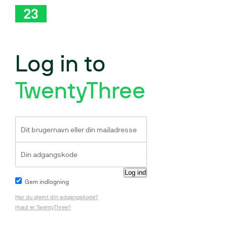
Log in to
TwentyThree
Gem indlogning
Har du glemt din adgangskode?
Hvad er TwentyThree?