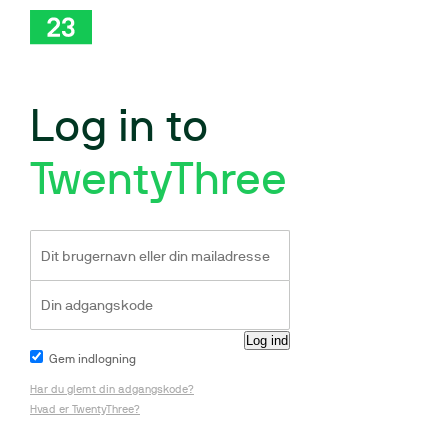
Log in to
TwentyThree
Gem indlogning
Har du glemt din adgangskode?
Hvad er TwentyThree?