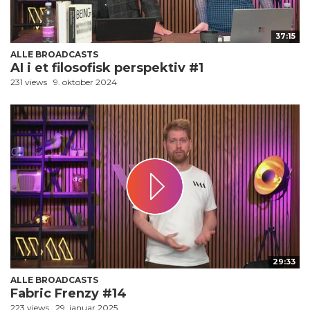
37:15
ALLE BROADCASTS
AI i et filosofisk perspektiv #1
231 views
9. oktober 2024
29:33
ALLE BROADCASTS
Fabric Frenzy #14
223 views
29. januar 2025