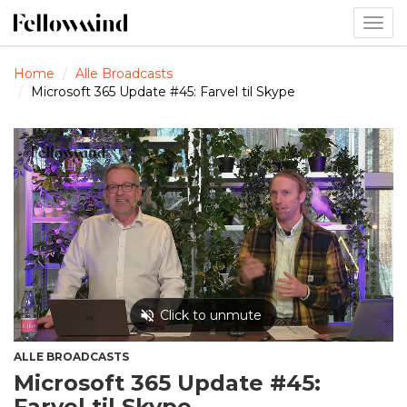
Togg
navig
Home
Alle Broadcasts
Microsoft 365 Update #45: Farvel til Skype
ALLE BROADCASTS
Microsoft 365 Update #45:
Farvel til Skype