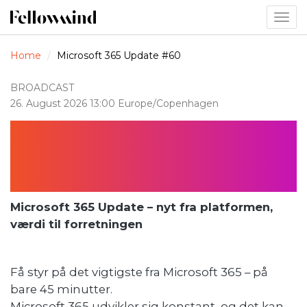
Togg
navig
Home
Microsoft 365 Update #60
BROADCAST
26. August 2026 13:00 Europe/Copenhagen
Microsoft 365
Update #60
Microsoft 365 Update – nyt fra platformen,
værdi til forretningen
Få styr på det vigtigste fra Microsoft 365 – på
bare 45 minutter.
Microsoft 365 udvikler sig konstant, og det kan