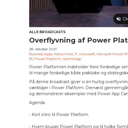
ALLE BROADCASTS
Overflyvning af Power Pla
28. oktober 2021
Business Apps
,
fellowmind
,
IT
,
microsoft
,
Microsoft Power P
BI
,
Power Platform
,
technology
Power Platformen indeholder flere forskellige se
til mange forskellige både praktiske og strategisk
På denne broadcast giver vi en hurtig overflyvnin
værktøjer i Power Platform. Dernæst gennemgår v
og demonstrerer eksempler med Power App Can
Agenda
- Kort intro til Power Platform
- Hvem bruger Power Platform og til hvilke formå