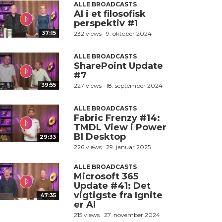
ALLE BROADCASTS
AI i et filosofisk
perspektiv #1
37:15
232 views
9. oktober 2024
ALLE BROADCASTS
SharePoint Update
#7
39:55
227 views
18. september 2024
ALLE BROADCASTS
Fabric Frenzy #14:
TMDL View i Power
BI Desktop
29:33
226 views
29. januar 2025
ALLE BROADCASTS
Microsoft 365
Update #41: Det
vigtigste fra Ignite
47:35
er AI
215 views
27. november 2024