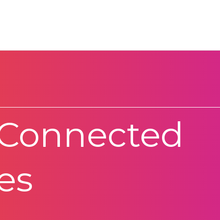
 Connected
es