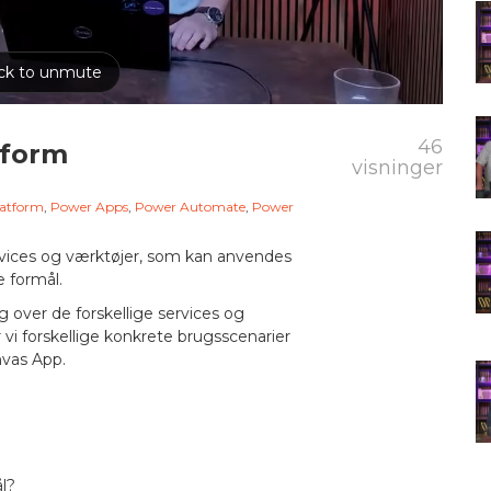
46
tform
visninger
latform
,
Power Apps
,
Power Automate
,
Power
rvices og værktøjer, som kan anvendes
e formål.
g over de forskellige services og
i forskellige konkrete brugsscenarier
vas App.
l?