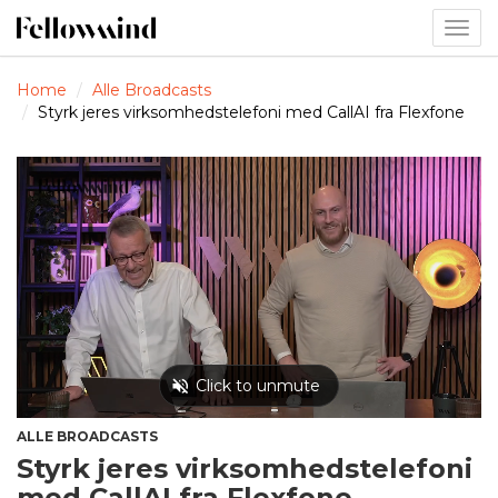
Togg
navig
Home
Alle Broadcasts
Styrk jeres virksomhedstelefoni med CallAI fra Flexfone
ALLE BROADCASTS
Styrk jeres virksomhedstelefoni
med CallAI fra Flexfone