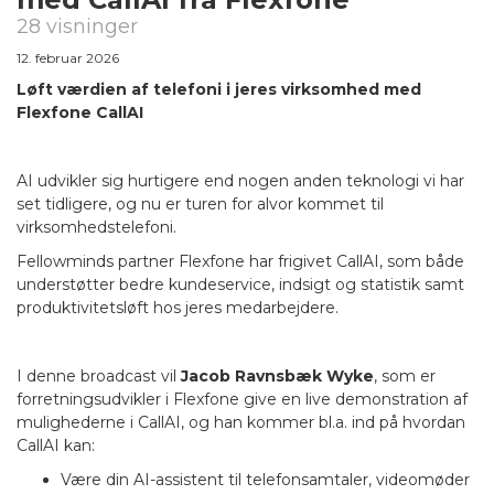
28 visninger
12. februar 2026
Løft værdien af telefoni i jeres virksomhed med
Flexfone CallAI
AI udvikler sig hurtigere end nogen anden teknologi vi har
set tidligere, og nu er turen for alvor kommet til
virksomhedstelefoni.
Fellowminds partner Flexfone har frigivet CallAI, som både
understøtter bedre kundeservice, indsigt og statistik samt
produktivitetsløft hos jeres medarbejdere.
I denne broadcast vil
Jacob Ravnsbæk Wyke
, som er
forretningsudvikler i Flexfone give en live demonstration af
mulighederne i CallAI, og han kommer bl.a. ind på hvordan
CallAI kan:
Være din AI-assistent til telefonsamtaler, videomøder