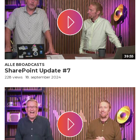
39:55
ALLE BROADCASTS
SharePoint Update #7
228 views
18. september 2024