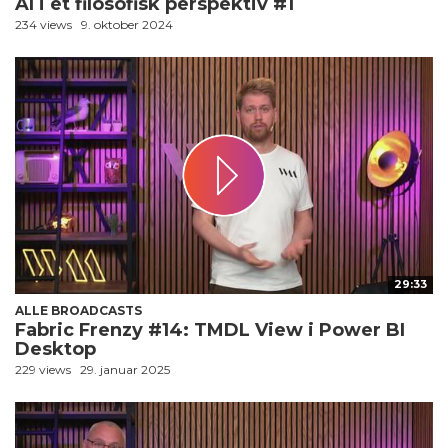
AI i et filosofisk perspektiv #1
234 views
9. oktober 2024
29:33
ALLE BROADCASTS
Fabric Frenzy #14: TMDL View i Power BI
Desktop
229 views
29. januar 2025