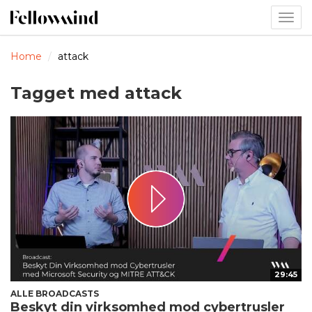
Togg
navig
Home
attack
Tagget med attack
29:45
ALLE BROADCASTS
Beskyt din virksomhed mod cybertrusler